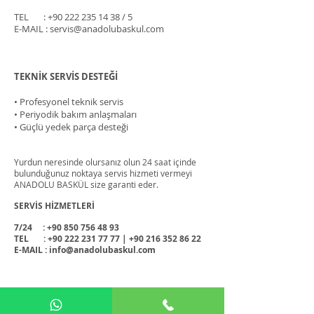
TEL :
+90 222 235 14 38
/ 5
E-MAIL :
servis@anadolubaskul.com
TEKNİK SERVİS DESTEĞİ
• Profesyonel teknik servis
• Periyodik bakım anlaşmaları
• Güçlü yedek parça desteği
Yurdun neresinde olursanız olun 24 saat içinde
bulunduğunuz noktaya servis hizmeti vermeyi
ANADOLU BASKÜL size garanti eder.
SERVİS HİZMETLERİ
7/24 :
+90 850 756 48 93
TEL :
+90 222 231 77 77
|
+90 216 352 86 22
E-MAIL :
info@anadolubaskul.com