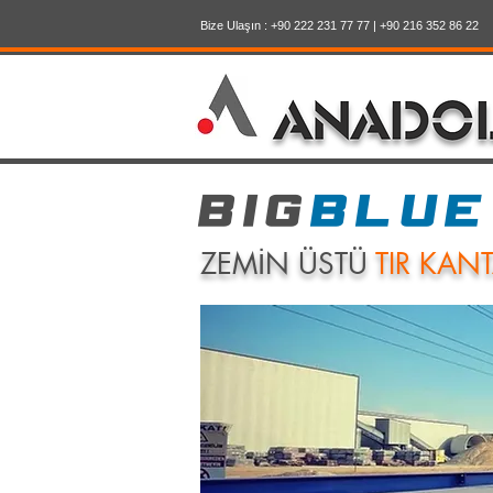
Bize Ulaşın : +90 222 231 77 77 | +90 216 352 86 22
BIG
BLUE
ZEMİN ÜSTÜ
TIR KANT