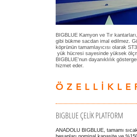
BIGBLUE Kamyon ve Tır kantarları, y
gibi bükme sacdan imal edilmez. Gö
köprünün tamamlayıcısı olarak ST37 
yük hücresi sayesinde yüksek ölçme
BIGBLUE’nun dayanıklılık göstergesid
hizmet eder.
ÖZELLİKLE
BIGBLUE ÇELİK PLATFORM
ANADOLU BIGBLUE, tamamı sıcak had
hesapları nominal kapasite ve %150