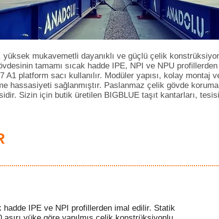
üksek mukavemetli dayanıklı ve güçlü çelik konstrüksiyona 
vdesinin tamamı sıcak hadde IPE, NPI ve NPU profillerden 
A1 platform sacı kullanılır. Modüler yapısı, kolay montaj v
 hassasiyeti sağlanmıştır. Paslanmaz çelik gövde korumalı i
ir. Sizin için butik üretilen BIGBLUE taşıt kantarları, tesis
R
de IPE ve NPI profillerden imal edilir. Statik
 aşırı yüke göre yapılmış çelik konstrüksiyonlu