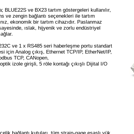
BLUE22S ve BX23 tartım göstergeleri kullanılır,
 ve zengin bağlantı seçenekleri ile tartım
nız, ekonomik bir tartım cihazıdır. Paslanmaz
ayesinde, ıslak, hijyenik ve zorlu endüstriyel
ağlar.
S232C ve 1 x RS485 seri haberleşme portu standart
i için Analog çıkış, Ethernet TCP/IP, EtherNet/IP,
 Modbus TCP, CANopen,
ik izole girişli, 5 röle kontağı çıkışlı Dijital I/O
elik bağlantı kutuları, tüm strain-gage esaslı yük