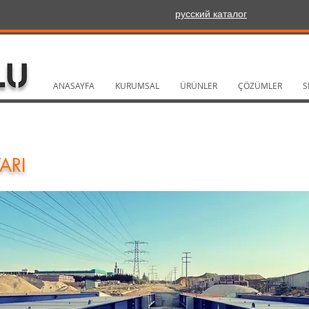
русский каталог
ANASAYFA
KURUMSAL
ÜRÜNLER
ÇÖZÜMLER
S
ARI