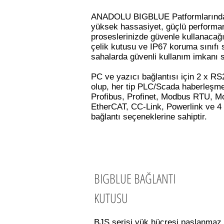
ANADOLU BIGBLUE Patformlarında; 
yüksek hassasiyet, güçlü performans
proseslerinizde güvenle kullanacağı
çelik kutusu ve IP67 koruma sınıfı s
sahalarda güvenli kullanım imkanı s
PC ve yazıcı bağlantısı için 2 x R
olup, her tip PLC/Scada haberleşmes
Profibus, Profinet, Modbus RTU,
EtherCAT, CC-Link, Powerlink ve 4 opt
bağlantı seçeneklerine sahiptir.
BIGBLUE BAĞLANTI
KUTUSU
BJS serisi yük hücresi paslanmaz ç