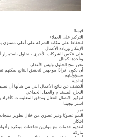
قيمنا؛
التركيز على العملاء
للحفاظ على مكانة الشركة على أعلى مستوى بناءً
الإبتكار وريادة الأعمال
على عكس الشركات الأخرى ، نحاول باستمرار أ
ونأخذها كمثال.
نحن ننتج الحلول وليس الأعذار.
أن نكون أفرادًا موجهين لتحقيق النتائج يمكنهم تق
مسؤوليتهم.
إنتاجية
الكشف عن نتائج الأعمال التي من شأنها أن تضي
النجاح المستدام والعمل الجماعي
لتوفير الاتصال الفعال وتدفق المعلومات كأفراد 
استراتيجيتنا
نمو
النمو عضويًا وغير عضوي من خلال تطوير منتجات 
ابتكار
لتقديم خدمات مع موازين شاحنات مبتكرة وأدوات
ماركة